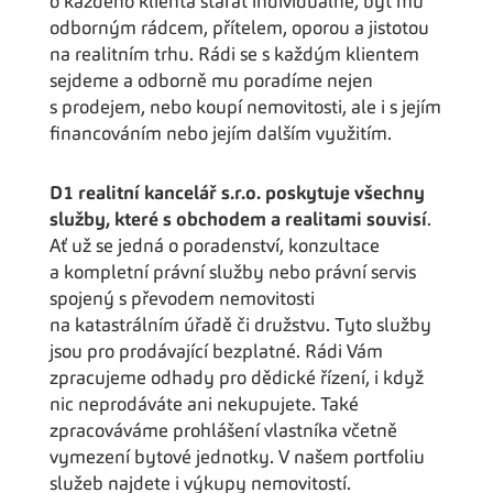
o každého klienta starat individuálně, být mu
odborným rádcem, přítelem, oporou a jistotou
na realitním trhu. Rádi se s každým klientem
sejdeme a odborně mu poradíme nejen
s prodejem, nebo koupí nemovitosti, ale i s jejím
financováním nebo jejím dalším využitím.
D1 realitní kancelář s.r.o. poskytuje všechny
služby, které s obchodem a realitami souvisí
.
Ať už se jedná o poradenství, konzultace
a kompletní právní služby nebo právní servis
spojený s převodem nemovitosti
na katastrálním úřadě či družstvu. Tyto služby
jsou pro prodávající bezplatné. Rádi Vám
zpracujeme odhady pro dědické řízení, i když
nic neprodáváte ani nekupujete. Také
zpracováváme prohlášení vlastníka včetně
vymezení bytové jednotky. V našem portfoliu
služeb najdete i výkupy nemovitostí.