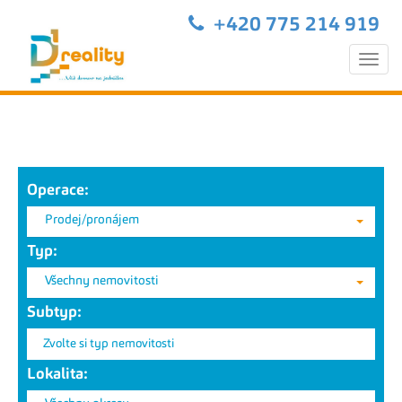
+420 775 214 919
Togg
navi
Operace:
Prodej/pronájem
Typ:
Všechny nemovitosti
Subtyp:
Zvolte si typ nemovitosti
Lokalita: